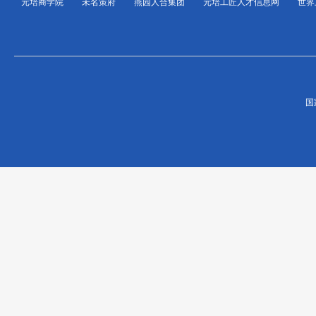
元培商学院
未名策府
燕园人合集团
元培工匠人才信息网
世界
国