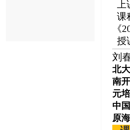
上
课
《2
授
刘
北
南
元
中
原