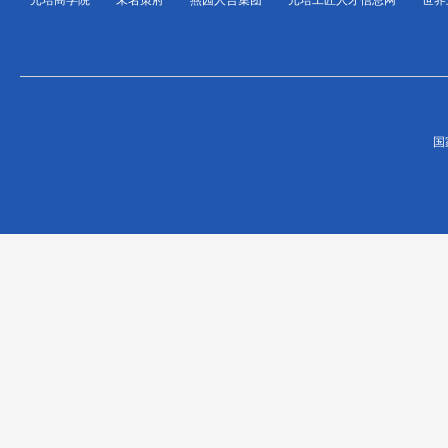
元培商学院
未名策府
燕园人合集团
元培工匠人才信息网
世界
国