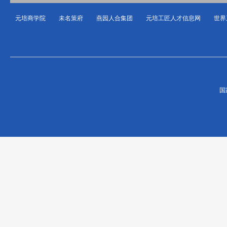
元培商学院
未名策府
燕园人合集团
元培工匠人才信息网
世界
国