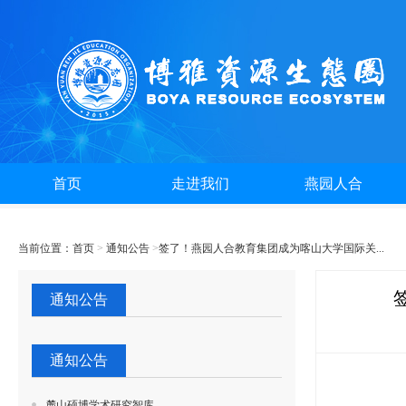
首页
走进我们
燕园人合
当前位置：
首页
>
通知公告
>
签了！燕园人合教育集团成为喀山大学国际关...
通知公告
通知公告
麓山硕博学术研究智库...