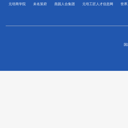
元培商学院
未名策府
燕园人合集团
元培工匠人才信息网
世界
国