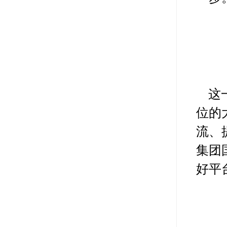
这
位的
流、
集团
好平