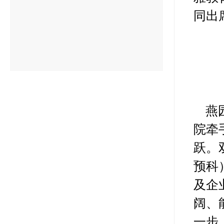
同出
燕
院牵
跃。
预科
及企
阔、
一步