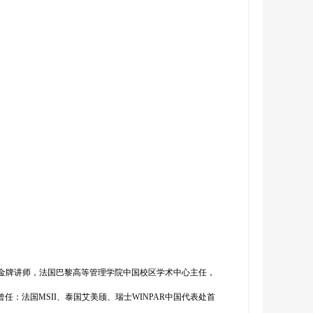
型金牌讲师，法国巴黎高等管理学院中国校区学术中心主任，
：法国MSII、泰国艾美颀、瑞士WINPAR中国代表处首