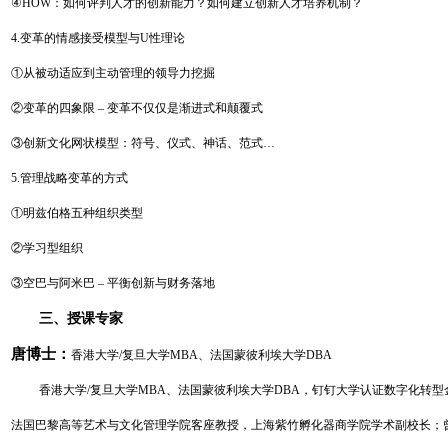
④HOW：如何评判人才的创新能力？如何建立创新人才培养机制？
4.变革的情感接受模型与U性理论
①从被动适应到主动管理的领导力挖掘
②变革的四象限 – 变革不仅仅是渐进式和颠覆式
③创新文化网状模型：符号、仪式、神话、范式…
5.管理战略变革的方式
①明兹伯格五种组织类型
②学习型组织
③空巴与阿米巴 – 平衡创新与财务落地
三、授课专家
唐博士：
香港大学/复旦大学MBA、法国蒙彼利埃大学DBA
香港大学/复旦大学MBA、法国蒙彼利埃大学DBA，钉钉大学认证数字化转
法国巴黎高等艺术与文化管理学院客座教授，上海紫竹孵化器商学院学术副校长；曾任