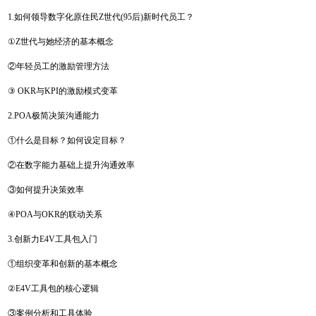
1.如何领导数字化原住民Z世代(95后)新时代员工？
①Z世代与她经济的基本概念
②年轻员工的激励管理方法
③ OKR与KPI的激励模式变革
2.POA极简决策沟通能力
①什么是目标？如何设定目标？
②在数字能力基础上提升沟通效率
③如何提升决策效率
④POA与OKR的联动关系
3.创新力E4V工具包入门
①组织变革和创新的基本概念
②E4V工具包的核心逻辑
③案例分析和工具体验