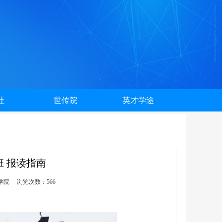
社
世传院
英才学途
 报读指南
商学院 浏览次数：566