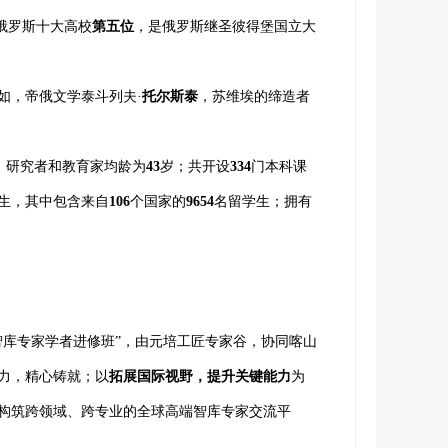
俄罗斯十大高校
第五位
，是俄罗斯继圣彼得堡国立大
如，帝俄文学泰斗列夫·
托尔斯泰
，苏维埃的缔造者
，研究者和教育家均龄为
43
岁；共开设
334
门本科课
生，其中包含来自
106
个国家的
9654
名留学生；拥有
智库专家学者进修班”，由元培工匠专家谷，协同喀山
力，精心铸就；以
拓展国际视野
，提
升关键能力
为
构筑跨领域、跨专业的全球高端智库专家交流平