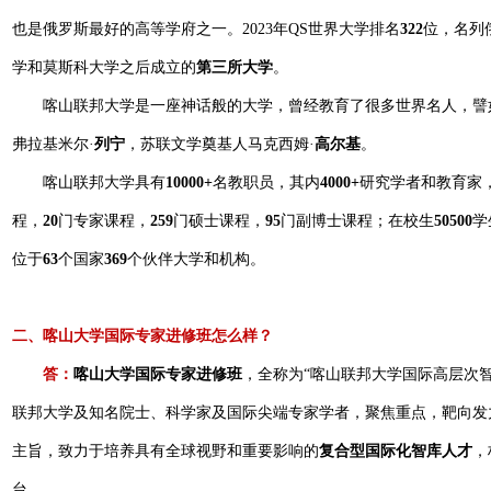
也是俄罗斯最好的高等学府之一。2023年QS世界大学排名
322
位，名列
学和莫斯科大学之后成立的
第三所大学
。
喀山联邦大学是一座神话般的大学，曾经教育了很多世界名人，譬
弗拉基米尔·
列宁
，苏联文学奠基人马克西姆·
高尔基
。
喀山联邦大学具有
10000+
名教职员，其内
4000+
研究学者和教育家
程，
20
门专家课程，
259
门硕士课程，
95
门副博士课程；在校生
50500
学
位于
63
个国家
369
个伙伴大学和机构。
二、喀山大学国际专家进修班怎么样？
答：
喀山大学国际专家进修班
，全称为“喀山联邦大学国际高层次
联邦大学及知名院士、科学家及国际尖端专家学者，聚焦重点，靶向发
主旨，致力于培养具有全球视野和重要影响的
复合型国际化智库人才
，
台。